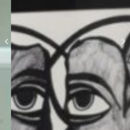
Compra o
alquila
impresionantes
obras de
arte en
nuestra
Art Boutique