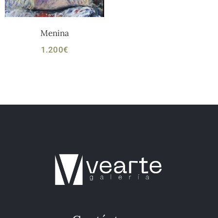
Menina
1.200
€