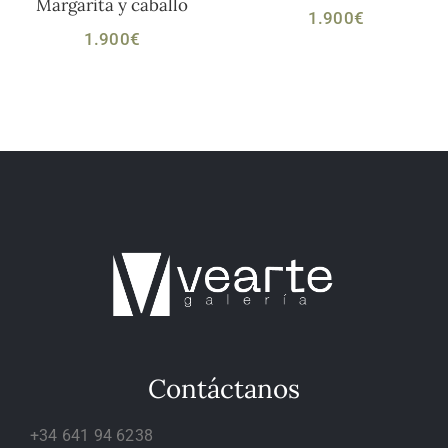
Margarita y caballo
1.900
€
1.900
€
Contáctanos
+34 641 94 6238