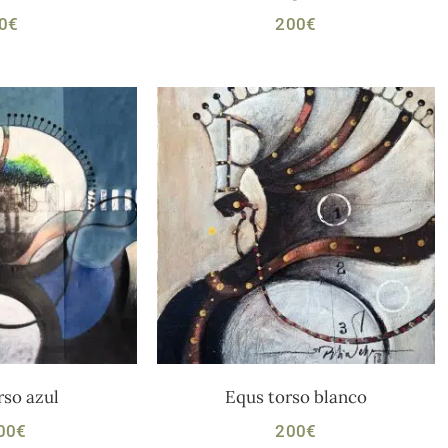
0
€
200
€
rso azul
Equs torso blanco
00
€
200
€