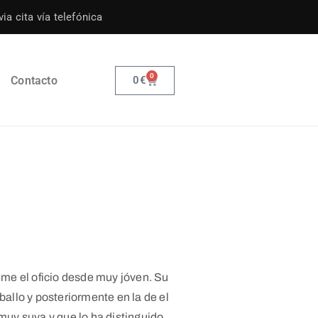
ia cita vía telefónica
0
Contacto
0
€
sume el oficio desde muy jóven. Su
ballo y posteriormente en la de el
 muy suya y que lo ha distinguido