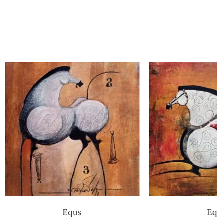
Equs
Eq