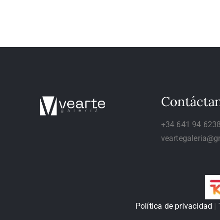
Contácta
+34 641 94 623
veartegaleria@g
Política de privacidad
|