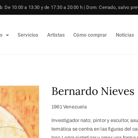
: De 10:00 a 13:30 y de 17:30 a 20:00 h | Dom: Cerrado, salvo prev
os
Servicios
Artistas
Cómo comprar
Noticias
Bernardo Nieves
1961 Venezuela
Investigador nato; pintor y escultor, a
temática se centra en las figuras del ca
toro.Logra sintetizar y crear una forma