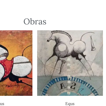
Obras
us
Equs