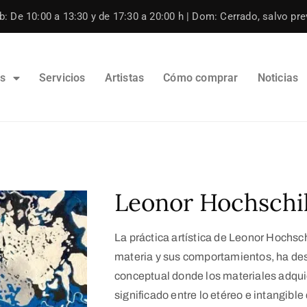
: De 10:00 a 13:30 y de 17:30 a 20:00 h | Dom: Cerrado, salvo prev
os
Servicios
Artistas
Cómo comprar
Noticias
Leonor Hochschi
La práctica artística de Leonor Hochsch
materia y sus comportamientos, ha desa
conceptual donde los materiales adquie
significado entre lo etéreo e intangible