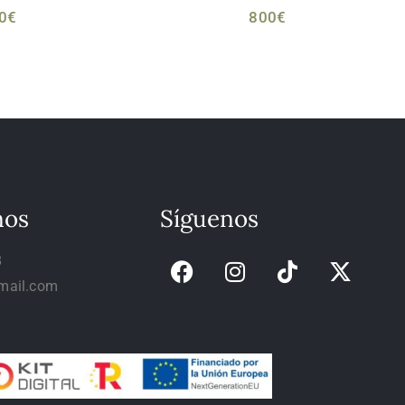
0
€
800
€
nos
Síguenos
8
mail.com