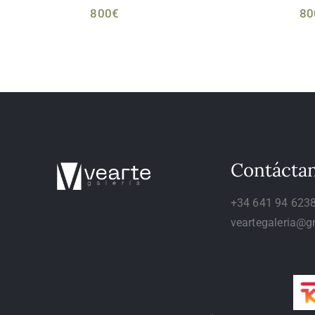
800
€
80
Contácta
+34 641 94 623
veartegaleria@g