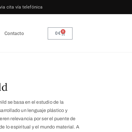
ia cita vía telefónica
0
Contacto
0
€
ld
ild se basa en el estudio de la
rrollado un lenguaje plástico y
ren relevancia por ser el puente de
 de lo espiritual y el mundo material. A