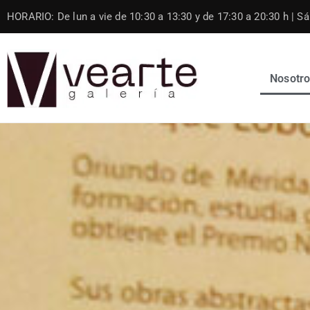
Skip
HORARIO: De lun a vie de 10:30 a 13:30 y de 17:30 a 20:30 h | Sáb
to
content
Nosotr