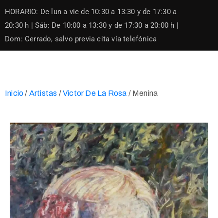
Skip
HORARIO: De lun a vie de 10:30 a 13:30 y de 17:30 a
to
content
20:30 h | Sáb: De 10:00 a 13:30 y de 17:30 a 20:00 h |
Dom: Cerrado, salvo previa cita vía telefónica
Inicio
/
Artistas
/
Victor De La Rosa
/ Menina