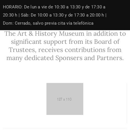
Skip
HORARIO: De lun a vie de 10:30 a 13:30 y de 17:30 a
to
content
20:30 h | Sáb: De 10:00 a 13:30 y de 17:30 a 20:00 h |
Dom: Cerrado, salvo previa cita vía telefónica
The Art & History Museum in addition to
significant support from its Board of
Trustees, receives contributions from
many dedicated Sponsers and Partners.