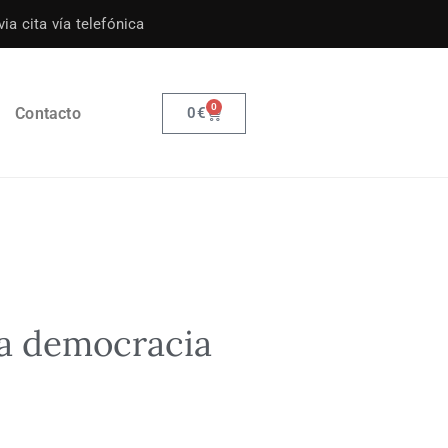
ia cita vía telefónica
0
Contacto
0
€
la democracia