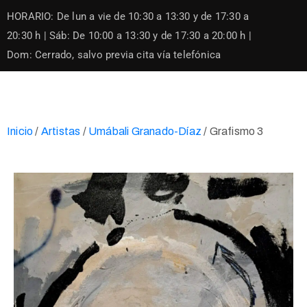
Skip
HORARIO: De lun a vie de 10:30 a 13:30 y de 17:30 a
to
content
20:30 h | Sáb: De 10:00 a 13:30 y de 17:30 a 20:00 h |
Dom: Cerrado, salvo previa cita vía telefónica
Inicio
/
Artistas
/
Umábali Granado-Díaz
/ Grafismo 3